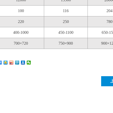
100
116
204
220
250
780
400-1000
450-1100
650-1
700×720
750×900
900×1