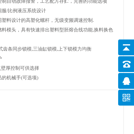
脑控制自动故障报警，工艺配方存贮，完善的功能选项
伺服/比例液压系统设计
同塑料设计的高塑化螺杆，无级变频调速控制.
的储料模头，具有快速排出塑料型胚熔合线功能,换料换色
杆式齿条同步锁模,三油缸锁模,上下锁模力均衡
护
00点壁厚控制可供选择
品的机械手(可选项)