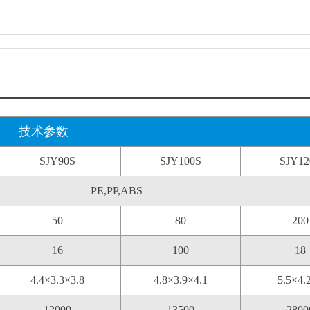
技术参数
SJY90S
SJY100S
SJY12
PE,PP,ABS
50
80
200
16
100
18
4.4×3.3×3.8
4.8×3.9×4.1
5.5×4.
12000
13500
2800