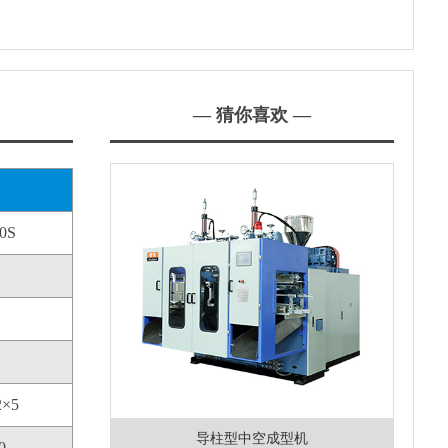
— 猜你喜欢 —
0S
2×5
导柱型中空成型机
0