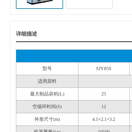
详细描述
型号
SJY85S
适用原料
最大制品容积(L)
25
空循环时间(S)
12
外形尺寸(m)
4.1×2.1×3.2
机器重量(kg)
10500